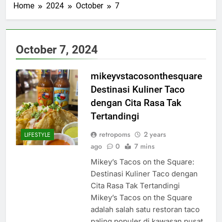
Home
2024
October
7
October 7, 2024
mikeyvstacosonthesquare
Destinasi Kuliner Taco
dengan Cita Rasa Tak
Tertandingi
retropoms
2 years
LIFESTYLE
ago
0
7 mins
Mikey’s Tacos on the Square:
Destinasi Kuliner Taco dengan
Cita Rasa Tak Tertandingi
Mikey’s Tacos on the Square
adalah salah satu restoran taco
paling populer di kawasan pusat