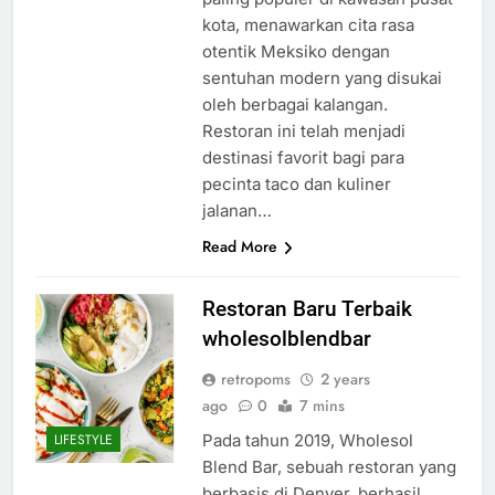
kota, menawarkan cita rasa
otentik Meksiko dengan
sentuhan modern yang disukai
oleh berbagai kalangan.
Restoran ini telah menjadi
destinasi favorit bagi para
pecinta taco dan kuliner
jalanan…
Read More
Restoran Baru Terbaik
wholesolblendbar
retropoms
2 years
ago
0
7 mins
Pada tahun 2019, Wholesol
LIFESTYLE
Blend Bar, sebuah restoran yang
berbasis di Denver, berhasil