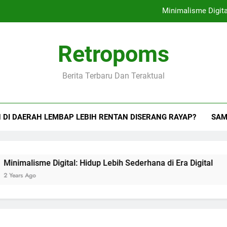
Minimalisme Digital
Cara Bela
Retropoms
Kebiasaan Bijak O
Berita Terbaru Dan Teraktual
Cara Mencegah Se
Minimalisme Digital
DI DAERAH LEMBAP LEBIH RENTAN DISERANG RAYAP?
SAM
Cara Bela
Kebiasaan Bijak O
malisme Digital: Hidup Lebih Sederhana di Era Digital
rs Ago