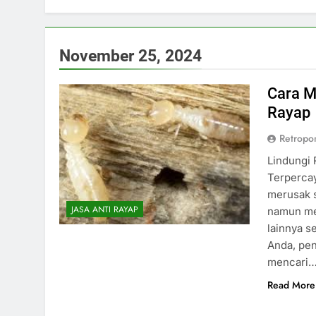
November 25, 2024
Cara M
Rayap
Retropo
Lindungi
Terperca
merusak s
JASA ANTI RAYAP
namun mer
lainnya s
Anda, pe
mencari
Read More