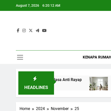
Skip
August 7, 2026
6:20:12 AM
to
content
KENAPA RUMAH 
erangan Rayap Dengan Jasa Anti Rayap
Mini
2 Yea
HEADLINES
Home
2024
November
25