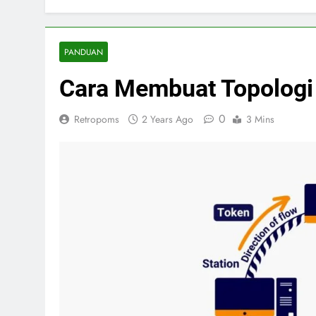
PANDUAN
Cara Membuat Topologi
0
Retropoms
2 Years Ago
3 Mins