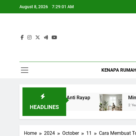
Skip
August 8, 2026
7:29:02 AM
to
content
KENAPA RUMAH 
Rayap Dengan Jasa Anti Rayap
Minimalisme 
2 Years Ago
HEADLINES
Home
2024
October
11
Cara Membuat To