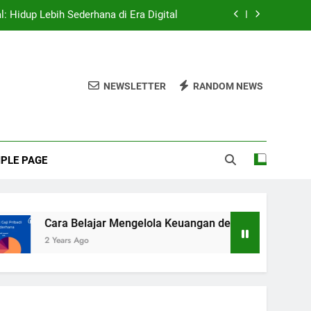
: Hidup Lebih Sederhana di Era Digital
jar Mengelola Keuangan dengan Efektif
rang Cerdas: Kunci Menuju Kesuksesan
NEWSLETTER
RANDOM NEWS
rangan Rayap Dengan Jasa Anti Rayap
: Hidup Lebih Sederhana di Era Digital
PLE PAGE
jar Mengelola Keuangan dengan Efektif
rang Cerdas: Kunci Menuju Kesuksesan
Cara Belajar Mengelola Keuangan dengan Efektif
2 Years Ago