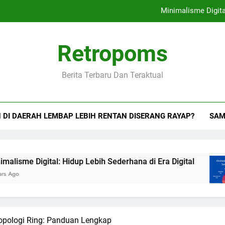
Minimalisme Digital
Cara Bela
Retropoms
Kebiasaan Bijak O
Berita Terbaru Dan Teraktual
Cara Mencegah Se
Minimalisme Digital
DI DAERAH LEMBAP LEBIH RENTAN DISERANG RAYAP?
SAM
Cara Bela
Kebiasaan Bijak O
Digital: Hidup Lebih Sederhana di Era Digital
pologi Ring: Panduan Lengkap