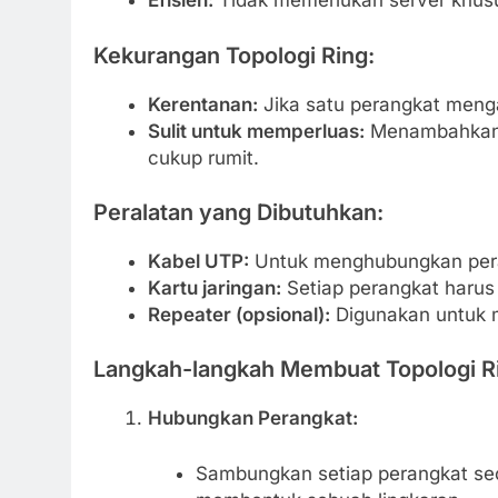
Efisien:
Tidak memerlukan server khusu
Kekurangan Topologi Ring:
Kerentanan:
Jika satu perangkat menga
Sulit untuk memperluas:
Menambahkan p
cukup rumit.
Peralatan yang Dibutuhkan:
Kabel UTP:
Untuk menghubungkan pera
Kartu jaringan:
Setiap perangkat harus m
Repeater (opsional):
Digunakan untuk m
Langkah-langkah Membuat Topologi R
Hubungkan Perangkat:
Sambungkan setiap perangkat se