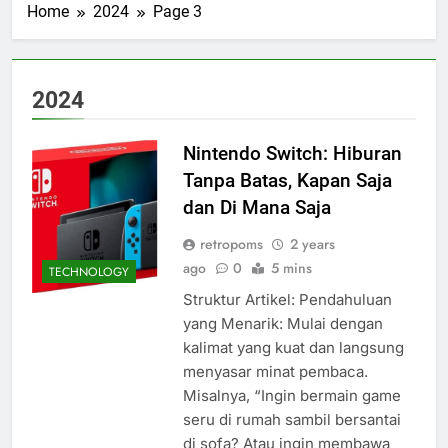
Home
2024
Page 3
2024
Nintendo Switch: Hiburan
Tanpa Batas, Kapan Saja
dan Di Mana Saja
retropoms
2 years
ago
0
5 mins
TECHNOLOGY
Struktur Artikel: Pendahuluan
yang Menarik: Mulai dengan
kalimat yang kuat dan langsung
menyasar minat pembaca.
Misalnya, “Ingin bermain game
seru di rumah sambil bersantai
di sofa? Atau ingin membawa